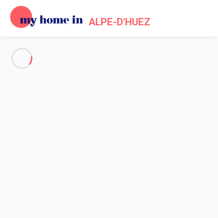
ALPE-D'HUEZ
Voir toutes les photos
Aperçu
Description
Carte
Tarifs et disponibilités
Accueil
Location appartement Alpe d'Huez
Appartement 1 chambre Huez
Appartement 1 chambre Huez
Hébergement proposé par
Lola
- Membre du réseau de