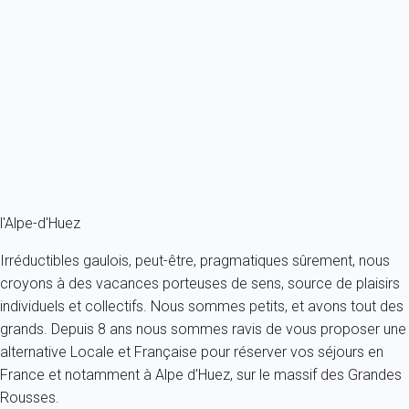
Appartement 1 chambre Huez
France - Alpes - Alpes du sud - Huez
4 personnes - 1 chambre - 1 salle de bain
À partir de
154€
/nuit
Ref : 71226
Fermer
l'Alpe-d'Huez
Irréductibles gaulois, peut-être, pragmatiques sûrement, nous
croyons à des vacances porteuses de sens, source de plaisirs
individuels et collectifs. Nous sommes petits, et avons tout des
grands. Depuis 8 ans nous sommes ravis de vous proposer une
alternative Locale et Française pour réserver vos séjours en
France et notamment à Alpe d'Huez, sur le massif des Grandes
Rousses.