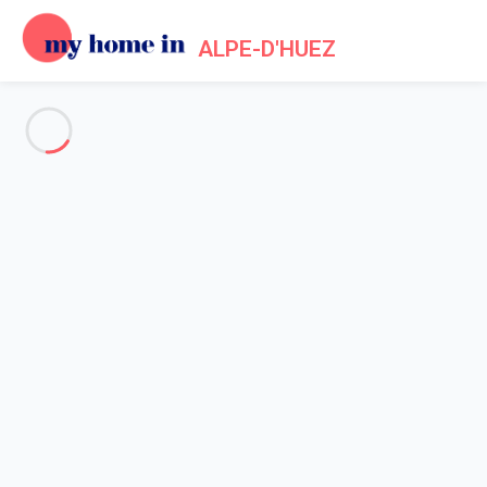
ALPE-D'HUEZ
Voir toutes les photos
Aperçu
Description
Carte
Tarifs et disponibilités
Accueil
Location appartement Alpe d'Huez
Appartement 1 chambre Huez
Appartement 1 chambre Huez
L'ALPE D'HUEZ (38) - Résidence le Bel